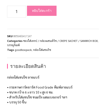
หยิบใส่ตะกร้า
SKU
8859469417247
Categories
ซองใส่เครป / กล่องแซนด์วิช / CREPE SACHET / SANWICH BOX
,
บรรจุภัณฑ์
Tags
goodboxpack
,
กล่องใส่แซนวิช
รายละเอียดสินค้า
กล่องใส่แซนวิช ลายแบร์
• กระดาษการ์ดอาร์ต Food Grade พิมพ์ลายแบร์
• ขนาด กว้าง 6 x ยาว 10 x สูง 6 ซม.
• สำหรับใส่แซนวิช ขนมปัง แฮมเบอเกอร์ ฯลฯ
• บรรจุ 50 ชิ้น