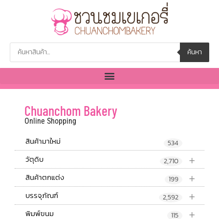
ค้นหา
Chuanchom Bakery
Online Shopping
สินค้ามาใหม่
534
+
วัตุดิบ
2,710
+
สินค้าตกแต่ง
199
+
บรรจุภัณฑ์
2,592
+
พิมพ์ขนม
115