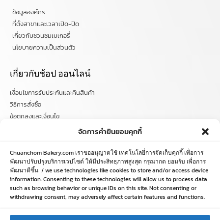
ข้อมูลองค์กร
ที่ตั้งสาขาและเวลาเปิด-ปิด
เกี่ยวกับชวนชมเบเกอรี่
นโยบายความเป็นส่วนตัว
เกี่ยวกับช้อป ออนไลน์
เงื่อนไขการรับประกันและคืนสินค้า
วิธีการสั่งซื้อ
ข้อตกลงและเงื่อนไข
คำถามที่พบบ่อย
จัดการคำยินยอมคุกกี้
ติดตามข่าวสารได้ที่
Chuanchom Bakery.com เราขออนุญาตใช้ เทคโนโลยี่การจัดเก็บคุกกี๊ เพื่อการ
พัฒนาปรับปรุงบริการเวปไซด์ ให้มีประสิทธฺภาพสูงสุด กรุณากด ยอมรับ เพื่อการ
พัฒนาดีขึ้น / we use technologies like cookies to store and/or access device
chuanchombakery
information. Consenting to these technologies will allow us to process data
chuanchombakery
such as browsing behavior or unique IDs on this site. Not consenting or
www.chuanchombakery.com
withdrawing consent, may adversely affect certain features and functions.