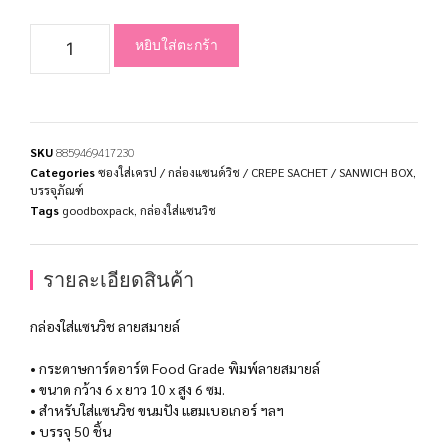
หยิบใส่ตะกร้า
SKU
8859469417230
Categories
ซองใส่เครป / กล่องแซนด์วิช / CREPE SACHET / SANWICH BOX
,
บรรจุภัณฑ์
Tags
goodboxpack
,
กล่องใส่แซนวิช
รายละเอียดสินค้า
กล่องใส่แซนวิช ลายสมายล์
• กระดาษการ์ดอาร์ต Food Grade พิมพ์ลายสมายล์
• ขนาด กว้าง 6 x ยาว 10 x สูง 6 ซม.
• สำหรับใส่แซนวิช ขนมปัง แฮมเบอเกอร์ ฯลฯ
• บรรจุ 50 ชิ้น