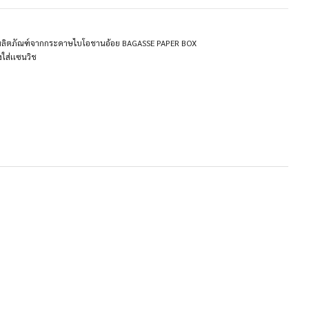
ผลิตภัณฑ์จากกระดาษไบโอชานอ้อย BAGASSE PAPER BOX
งใส่เเซนวิช