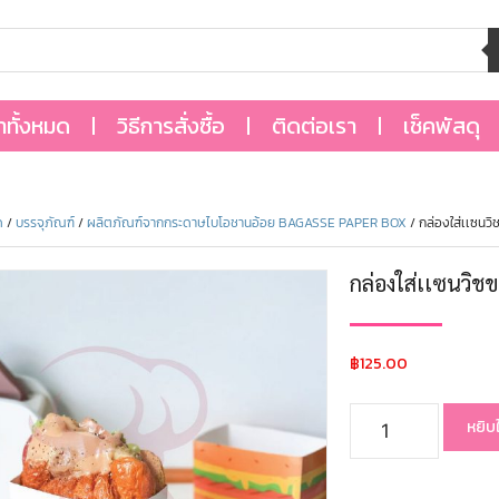
้าทั้งหมด
วิธีการสั่งซื้อ
ติดต่อเรา
เช็คพัสดุ
ด
/
บรรจุภัณฑ์
/
ผลิตภัณฑ์จากกระดาษไบโอชานอ้อย BAGASSE PAPER BOX
/ กล่องใส่เเซน
กล่องใส่เเซนวิช
฿
125.00
หยิบ