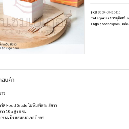
SKU
8859469415410
Categories
บรรจุภัณฑ์
,
Tags
goodboxpack
,
กล่อ
สินค้า
ีขาว
ร์ต Food Grade ไม่พิมพ์ลาย สีขาว
ยาว 10 x สูง 6 ซม.
ิช ขนมปัง แฮมเบอเกอร์ ฯลฯ