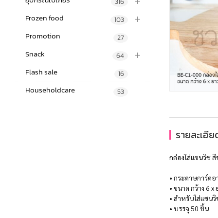
+
316
+
Frozen food
103
Promotion
27
+
Snack
64
Flash sale
16
Householdcare
53
รายละเอียด
กล่องใส่แซนวิช ส
• กระดาษการ์ดอา
• ขนาด กว้าง 6 x 
• สำหรับใส่แซนว
• บรรจุ 50 ชิ้น