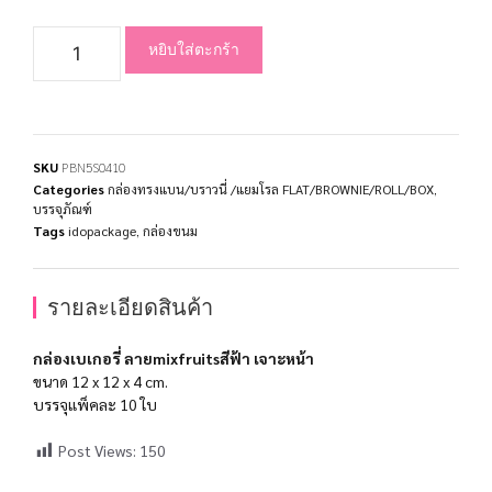
หยิบใส่ตะกร้า
SKU
PBN5S0410
Categories
กล่องทรงแบน/บราวนี่ /แยมโรล FLAT/BROWNIE/ROLL/BOX
,
บรรจุภัณฑ์
Tags
idopackage
,
กล่องขนม
รายละเอียดสินค้า
กล่องเบเกอรี่ ลายmixfruitsสีฟ้า เจาะหน้า
ขนาด 12 x 12 x 4 cm.
บรรจุแพ็คละ 10 ใบ
Post Views:
150