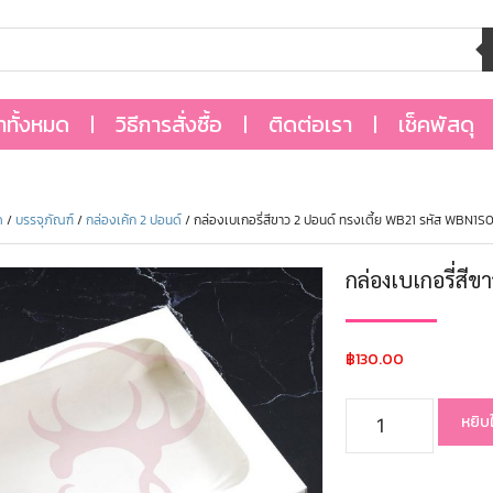
้าทั้งหมด
วิธีการสั่งซื้อ
ติดต่อเรา
เช็คพัสดุ
ด
/
บรรจุภัณฑ์
/
กล่องเค้ก 2 ปอนด์
/ กล่องเบเกอรี่สีขาว 2 ปอนด์ ทรงเตี้ย WB21 รหัส WBN1S
กล่องเบเกอรี่สี
฿
130.00
หยิบ