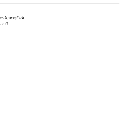
ปอนด์
,
บรรจุภัณฑ์
เกอรี่