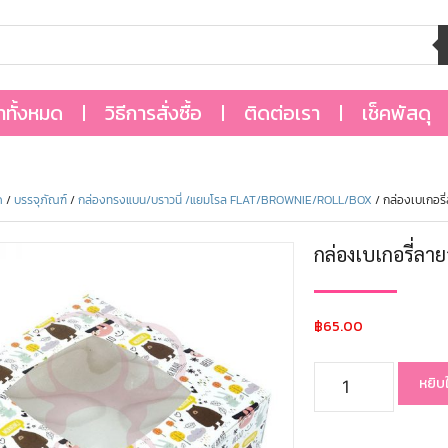
้าทั้งหมด
วิธีการสั่งซื้อ
ติดต่อเรา
เช็คพัสดุ
ด
/
บรรจุภัณฑ์
/
กล่องทรงแบน/บราวนี่ /แยมโรล FLAT/BROWNIE/ROLL/BOX
/ กล่องเบเกอรี่
กล่องเบเกอรี่ลาย
฿
65.00
หยิบ