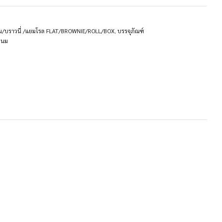
น/บราวนี่ /แยมโรล FLAT/BROWNIE/ROLL/BOX
,
บรรจุภัณฑ์
ขนม