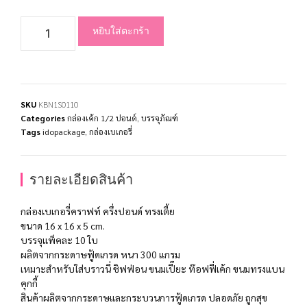
หยิบใส่ตะกร้า
SKU
KBN1S0110
Categories
กล่องเค้ก 1/2 ปอนด์
,
บรรจุภัณฑ์
Tags
idopackage
,
กล่องเบเกอรี่
รายละเอียดสินค้า
กล่องเบเกอรี่คราฟท์ ครึ่งปอนด์ ทรงเตี้ย
ขนาด 16 x 16 x 5 cm.
บรรจุแพ็คละ 10 ใบ
ผลิตจากกระดาษฟู้ดเกรด หนา 300 แกรม
เหมาะสำหรับใส่บราวนี่ ชิฟฟ่อน ขนมเปี๊ยะ ท๊อฟฟี่เค้ก ขนมทรงแบน
คุกกี้
สินค้าผลิตจากกระดาษและกระบวนการฟู้ดเกรด ปลอดภัย ถูกสุข