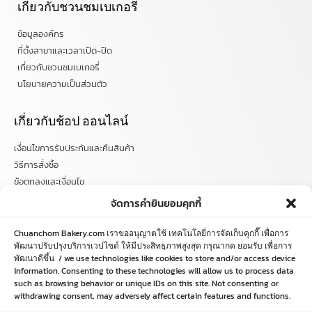
เกี่ยวกับชวนชมเบเกอรี่
ข้อมูลองค์กร
ที่ตั้งสาขาและเวลาเปิด-ปิด
เกี่ยวกับชวนชมเบเกอรี่
นโยบายความเป็นส่วนตัว
เกี่ยวกับช้อป ออนไลน์
เงื่อนไขการรับประกันและคืนสินค้า
วิธีการสั่งซื้อ
ข้อตกลงและเงื่อนไข
คำถามที่พบบ่อย
จัดการคำยินยอมคุกกี้
ติดตามข่าวสารได้ที่
Chuanchom Bakery.com เราขออนุญาตใช้ เทคโนโลยี่การจัดเก็บคุกกี๊ เพื่อการ
พัฒนาปรับปรุงบริการเวปไซด์ ให้มีประสิทธฺภาพสูงสุด กรุณากด ยอมรับ เพื่อการ
พัฒนาดีขึ้น / we use technologies like cookies to store and/or access device
chuanchombakery
information. Consenting to these technologies will allow us to process data
chuanchombakery
such as browsing behavior or unique IDs on this site. Not consenting or
www.chuanchombakery.com
withdrawing consent, may adversely affect certain features and functions.