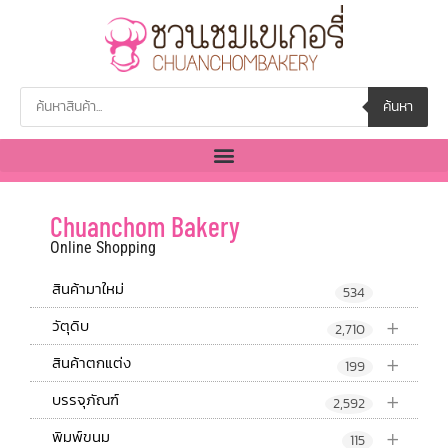
ค้นหา
Chuanchom Bakery
Online Shopping
สินค้ามาใหม่
534
+
วัตุดิบ
2,710
+
สินค้าตกแต่ง
199
+
บรรจุภัณฑ์
2,592
+
พิมพ์ขนม
115