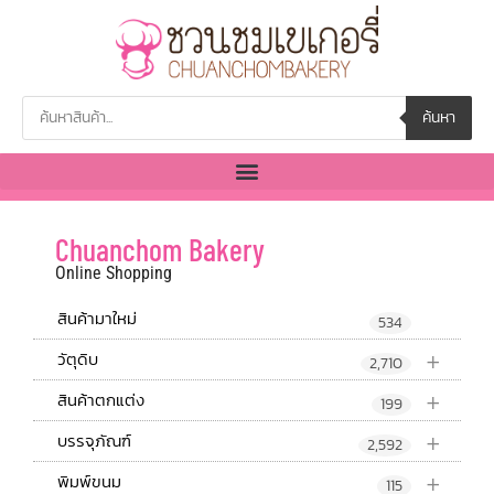
ค้นหา
Chuanchom Bakery
Online Shopping
สินค้ามาใหม่
534
+
วัตุดิบ
2,710
+
สินค้าตกแต่ง
199
+
บรรจุภัณฑ์
2,592
+
พิมพ์ขนม
115