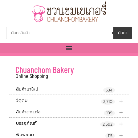
ค้นหา
Chuanchom Bakery
Online Shopping
สินค้ามาใหม่
534
+
วัตุดิบ
2,710
+
สินค้าตกแต่ง
199
+
บรรจุภัณฑ์
2,592
+
พิมพ์ขนม
115