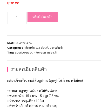
฿
120.00
หยิบใส่ตะกร้า
SKU
8859469414192
Categories
กล่องเค้ก 1/2 ปอนด์
,
บรรจุภัณฑ์
Tags
goodboxpack
,
กล่องขนม
,
กล่องเค้ก
รายละเอียดสินค้า
กล่องเค้กครึ่งปอนด์ สีบลูสกาย (ลูกฟูกโชว์ลอน พรีเมี่ยม)
• กระดาษลูกฟูกโชว์ลอน ไม่พิมพ์ลาย
• ขนาด กว้าง 15 x ยาว 15 x สูง 7.5 ซม.
• จำนวนบรรจุแพ็ค : 10 ใบ
• สำหรับเค้กครึ่งปอนด์ เบเกอรี่ต่างๆ