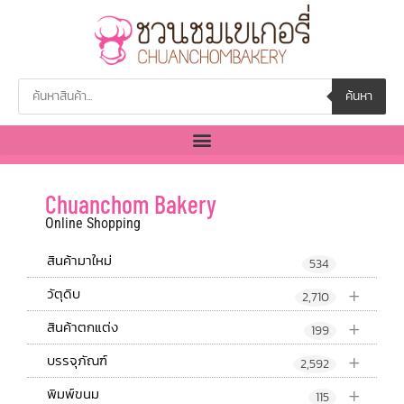
ค้นหา
Chuanchom Bakery
Online Shopping
สินค้ามาใหม่
534
+
วัตุดิบ
2,710
+
สินค้าตกแต่ง
199
+
บรรจุภัณฑ์
2,592
+
พิมพ์ขนม
115