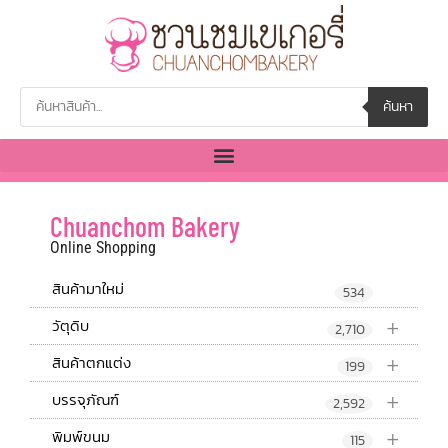
ค้นหา
Chuanchom Bakery
Online Shopping
สินค้ามาใหม่
534
+
วัตุดิบ
2,710
+
สินค้าตกแต่ง
199
+
บรรจุภัณฑ์
2,592
+
พิมพ์ขนม
115