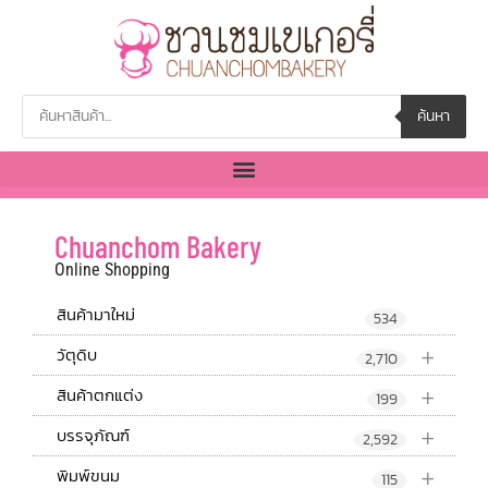
ค้นหา
Chuanchom Bakery
Online Shopping
สินค้ามาใหม่
534
+
วัตุดิบ
2,710
+
สินค้าตกแต่ง
199
+
บรรจุภัณฑ์
2,592
+
พิมพ์ขนม
115