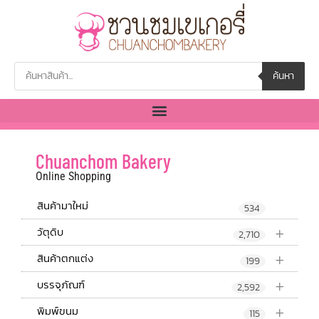
ค้นหา
Chuanchom Bakery
Online Shopping
สินค้ามาใหม่
534
+
วัตุดิบ
2,710
+
สินค้าตกแต่ง
199
+
บรรจุภัณฑ์
2,592
+
พิมพ์ขนม
115