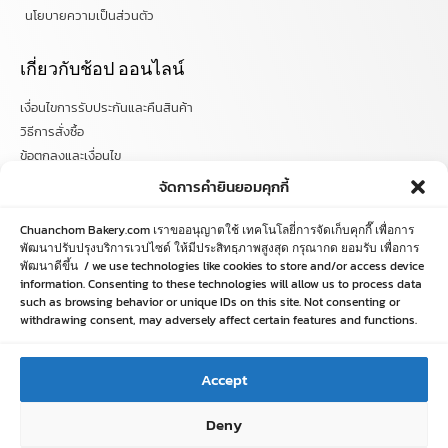
นโยบายความเป็นส่วนตัว
เกี่ยวกับช้อป ออนไลน์
เงื่อนไขการรับประกันและคืนสินค้า
วิธีการสั่งซื้อ
ข้อตกลงและเงื่อนไข
คำถามที่พบบ่อย
จัดการคำยินยอมคุกกี้
ติดตามข่าวสารได้ที่
Chuanchom Bakery.com เราขออนุญาตใช้ เทคโนโลยี่การจัดเก็บคุกกี๊ เพื่อการ
พัฒนาปรับปรุงบริการเวปไซด์ ให้มีประสิทธฺภาพสูงสุด กรุณากด ยอมรับ เพื่อการ
พัฒนาดีขึ้น / we use technologies like cookies to store and/or access device
chuanchombakery
information. Consenting to these technologies will allow us to process data
chuanchombakery
such as browsing behavior or unique IDs on this site. Not consenting or
www.chuanchombakery.com
withdrawing consent, may adversely affect certain features and functions.
ติดต่อสอบถาม
Accept
โทร. 065-526-2325, 02 519 8212
Deny
E-mail : chuanchom.bakery@gmail.com