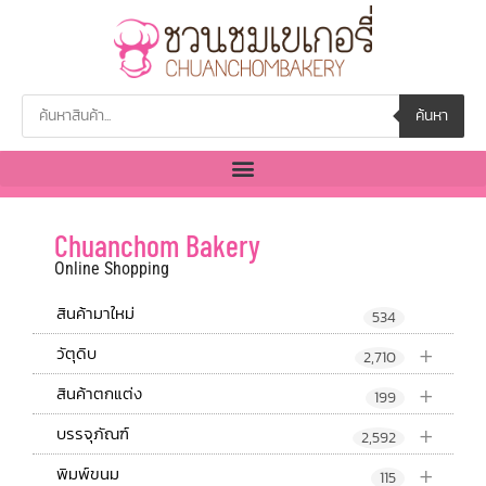
ค้นหา
Chuanchom Bakery
Online Shopping
สินค้ามาใหม่
534
+
วัตุดิบ
2,710
+
สินค้าตกแต่ง
199
+
บรรจุภัณฑ์
2,592
+
พิมพ์ขนม
115