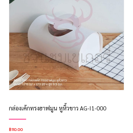
กล่องเค้กทรงฮาฟมูน หูหิ้วขาว AG-I1-000
฿
110.00