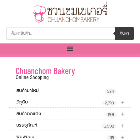
ค้นหา
Chuanchom Bakery
Online Shopping
สินค้ามาใหม่
534
+
วัตุดิบ
2,710
+
สินค้าตกแต่ง
199
+
บรรจุภัณฑ์
2,592
+
พิมพ์ขนม
115