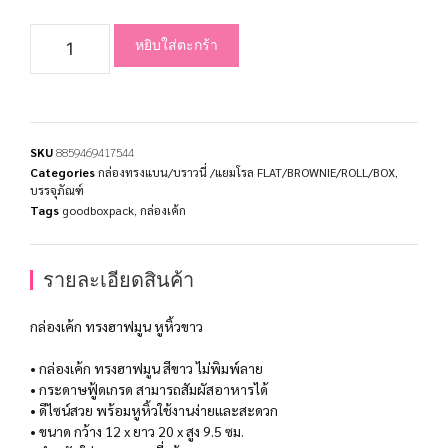
หยิบใส่ตะกร้า
SKU
8859469417544
Categories
กล่องทรงแบน/บราวนี่ /แยมโรล FLAT/BROWNIE/ROLL/BOX
,
บรรจุภัณฑ์
Tags
goodboxpack
,
กล่องเค้ก
รายละเอียดสินค้า
กล่องเค้ก ทรงฮาฟมูน หูหิ้วขาว
• กล่องเค้ก ทรงฮาฟมูน สีขาว ไม่พิมพ์ลาย
• กระดาษฟู้ดเกรด สามารถสัมผัสอาหารได้
• ดีไซน์สวย พร้อมหูหิ้วใช้งานง่ายและสะดวก
• ขนาด กว้าง 12 x ยาว 20 x สูง 9.5 ซม.