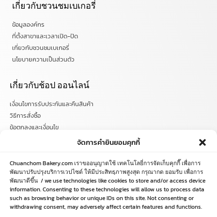
เกี่ยวกับชวนชมเบเกอรี่
ข้อมูลองค์กร
ที่ตั้งสาขาและเวลาเปิด-ปิด
เกี่ยวกับชวนชมเบเกอรี่
นโยบายความเป็นส่วนตัว
เกี่ยวกับช้อป ออนไลน์
เงื่อนไขการรับประกันและคืนสินค้า
วิธีการสั่งซื้อ
ข้อตกลงและเงื่อนไข
คำถามที่พบบ่อย
จัดการคำยินยอมคุกกี้
ติดตามข่าวสารได้ที่
Chuanchom Bakery.com เราขออนุญาตใช้ เทคโนโลยี่การจัดเก็บคุกกี๊ เพื่อการ
พัฒนาปรับปรุงบริการเวปไซด์ ให้มีประสิทธฺภาพสูงสุด กรุณากด ยอมรับ เพื่อการ
พัฒนาดีขึ้น / we use technologies like cookies to store and/or access device
chuanchombakery
information. Consenting to these technologies will allow us to process data
chuanchombakery
such as browsing behavior or unique IDs on this site. Not consenting or
www.chuanchombakery.com
withdrawing consent, may adversely affect certain features and functions.