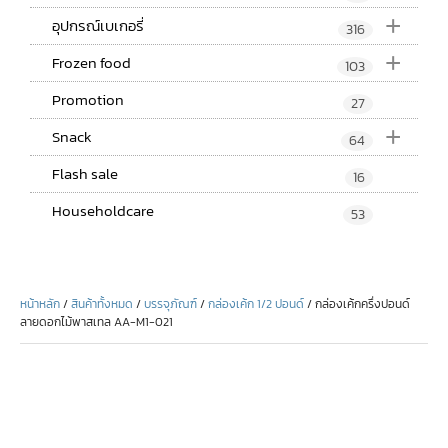
+
อุปกรณ์เบเกอรี่
316
+
Frozen food
103
Promotion
27
+
Snack
64
Flash sale
16
Householdcare
53
หน้าหลัก
/
สินค้าทั้งหมด
/
บรรจุภัณฑ์
/
กล่องเค้ก 1/2 ปอนด์
/ กล่องเค้กครึ่งปอนด์
ลายดอกไม้พาสเทล AA-M1-021