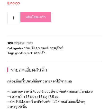
฿
140.00
หยิบใส่ตะกร้า
SKU
8859469416073
Categories
กล่องเค้ก 1/2 ปอนด์
,
บรรจุภัณฑ์
Tags
goodboxpack
,
กล่องเค้ก
รายละเอียดสินค้า
กล่องเค้กครึ่งปอนด์เล็กขาว ลายดอกไม้พาสเทล
• กระดาษคราฟท์ Food Grade สีขาว พิมพ์ลายดอกไม้พาสเทล
• ขนาด กว้าง 15 x ยาว 15 x สูง 7.5 ซม.
• สำหรับใส่เบเกอรี่ อาทิเช่น เค้ก 1/2 ปอนด์ เบเกอรี่ต่างๆ
• บรรจุ 20 ชิ้น