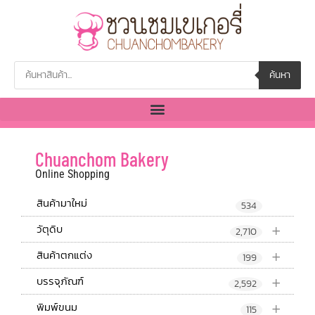
ค้นหา
Chuanchom Bakery
Online Shopping
สินค้ามาใหม่
534
+
วัตุดิบ
2,710
+
สินค้าตกแต่ง
199
+
บรรจุภัณฑ์
2,592
+
พิมพ์ขนม
115