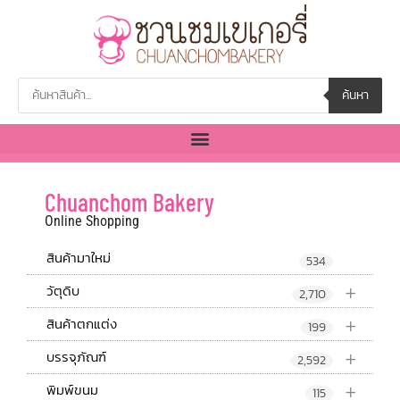
ค้นหา
Chuanchom Bakery
Online Shopping
สินค้ามาใหม่
534
+
วัตุดิบ
2,710
+
สินค้าตกแต่ง
199
+
บรรจุภัณฑ์
2,592
+
พิมพ์ขนม
115