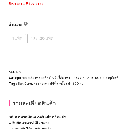
฿
69.00
–
฿
1,270.00
จำนวน
1 แพ็ค
1 ลัง (20 แพ็ค)
SKU
N/A
Categories
กล่องพลาสติกสำหรับใส่อาหาร FOOD PLASTIC BOX
,
บรรจุภัณฑ์
Tags
Box Guru
,
กล่องอาหารPPใส พร้อมฝา 650ml
รายละเอียดสินค้า
กล่องพลาสติกใส เหลียมใสพร้อมฝา
– สัมผัสอาหารได้โดยตรง
– ปลอดภัยไร้สายก่อมะเร็ง