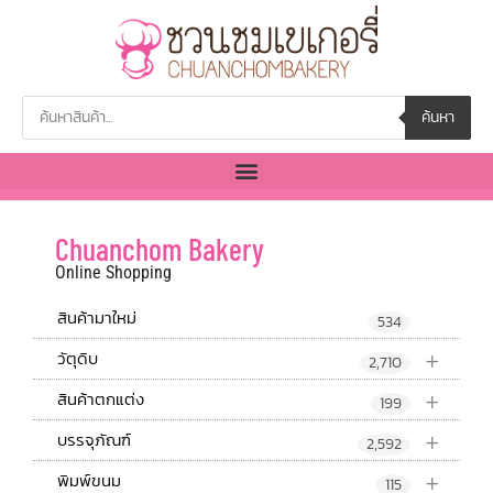
ค้นหา
Chuanchom Bakery
Online Shopping
สินค้ามาใหม่
534
+
วัตุดิบ
2,710
+
สินค้าตกแต่ง
199
+
บรรจุภัณฑ์
2,592
+
พิมพ์ขนม
115