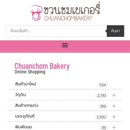
ค้นหา
Chuanchom Bakery
Online Shopping
สินค้ามาใหม่
534
+
วัตุดิบ
2,710
+
สินค้าตกแต่ง
199
+
บรรจุภัณฑ์
2,592
+
พิมพ์ขนม
115