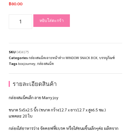
฿
80.00
หยิบใส่ตะกร้า
SKU
0404175
Categories
กล่องสแน็คเจาะหน้าต่าง WINDOW SNACK BOX
,
บรรจุภัณฑ์
Tags
boxjourney
,
กล่องสแน็ค
รายละเอียดสินค้า
กล่องสแน็คเล็ก ลาย Marry joy
ขนาด 5x5x2.5 นิ้ว (ขนาด กว้าง12.7 x ยาว12.7 x สูง6.5 ซม.)
แพคละ 20 ใบ
กล่องใส่อาหารว่าง จัดคอฟฟี่เบรค หรือใส่ขนมชิ้นเล็กๆค่ะ ผลิตจาก