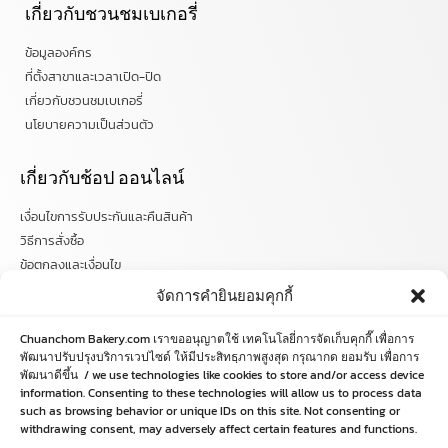
เกี่ยวกับชวนชมเบเกอรี่
ข้อมูลองค์กร
ที่ตั้งสาขาและเวลาเปิด-ปิด
เกี่ยวกับชวนชมเบเกอรี่
นโยบายความเป็นส่วนตัว
เกี่ยวกับช้อป ออนไลน์
เงื่อนไขการรับประกันและคืนสินค้า
วิธีการสั่งซื้อ
ข้อตกลงและเงื่อนไข
คำถามที่พบบ่อย
จัดการคำยินยอมคุกกี้
ติดตามข่าวสารได้ที่
Chuanchom Bakery.com เราขออนุญาตใช้ เทคโนโลยี่การจัดเก็บคุกกี๊ เพื่อการ
พัฒนาปรับปรุงบริการเวปไซด์ ให้มีประสิทธฺภาพสูงสุด กรุณากด ยอมรับ เพื่อการ
พัฒนาดีขึ้น / we use technologies like cookies to store and/or access device
chuanchombakery
information. Consenting to these technologies will allow us to process data
chuanchombakery
such as browsing behavior or unique IDs on this site. Not consenting or
www.chuanchombakery.com
withdrawing consent, may adversely affect certain features and functions.