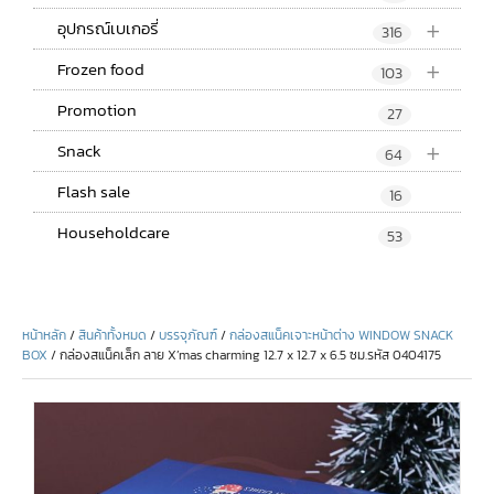
+
อุปกรณ์เบเกอรี่
316
+
Frozen food
103
Promotion
27
+
Snack
64
Flash sale
16
Householdcare
53
หน้าหลัก
/
สินค้าทั้งหมด
/
บรรจุภัณฑ์
/
กล่องสแน็คเจาะหน้าต่าง WINDOW SNACK
BOX
/ กล่องสแน็คเล็ก ลาย X’mas charming 12.7 x 12.7 x 6.5 ซม.รหัส 0404175