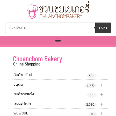
ค้นหา
Chuanchom Bakery
Online Shopping
สินค้ามาใหม่
534
+
วัตุดิบ
2,710
+
สินค้าตกแต่ง
199
+
บรรจุภัณฑ์
2,592
+
พิมพ์ขนม
115