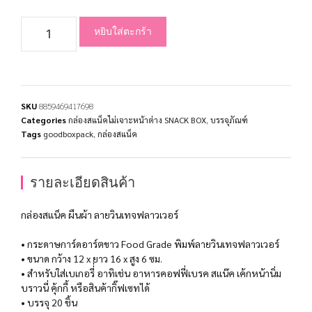
หยิบใส่ตะกร้า
SKU
8859469417698
Categories
กล่องสแน็คไม่เจาะหน้าต่าง SNACK BOX
,
บรรจุภัณฑ์
Tags
goodboxpack
,
กล่องสแน็ค
รายละเอียดสินค้า
กล่องสแน็ค ผืนผ้า ลายวินเทจฟลาวเวอร์
• กระดาษการ์ดอาร์ตขาว Food Grade พิมพ์ลายวินเทจฟลาวเวอร์
• ขนาด กว้าง 12 x ยาว 16 x สูง 6 ซม.
• สำหรับใส่เบเกอรี่่ อาทิเช่น อาหารคอฟฟี่เบรค สแน๊ค เค้กหน้านิ่ม
บราวนี่ คุ้กกี้ หรือสินค้ากิ๊ฟเซทได้
• บรรจุ 20 ชิ้น