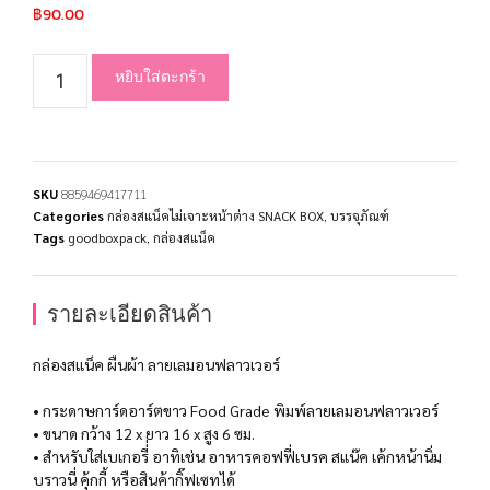
฿
90.00
หยิบใส่ตะกร้า
SKU
8859469417711
Categories
กล่องสแน็คไม่เจาะหน้าต่าง SNACK BOX
,
บรรจุภัณฑ์
Tags
goodboxpack
,
กล่องสแน็ค
รายละเอียดสินค้า
กล่องสแน็ค ผืนผ้า ลายเลมอนฟลาวเวอร์
• กระดาษการ์ดอาร์ตขาว Food Grade พิมพ์ลายเลมอนฟลาวเวอร์
• ขนาด กว้าง 12 x ยาว 16 x สูง 6 ซม.
• สำหรับใส่เบเกอรี่่ อาทิเช่น อาหารคอฟฟี่เบรค สแน๊ค เค้กหน้านิ่ม
บราวนี่ คุ้กกี้ หรือสินค้ากิ๊ฟเซทได้