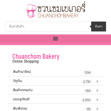
ค้นหา
Chuanchom Bakery
Online Shopping
สินค้ามาใหม่
534
+
วัตุดิบ
2,710
+
สินค้าตกแต่ง
199
+
บรรจุภัณฑ์
2,592
+
พิมพ์ขนม
115