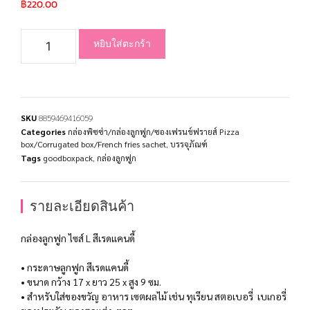
฿
220.00
หยิบใส่ตะกร้า
SKU
8859469416059
Categories
กล่องพิซซ่า/กล่องลูกฟูก/ซองเฟรนช์ฟรายส์ Pizza
box/Corrugated box/French fries sachet
,
บรรจุภัณฑ์
Tags
goodboxpack
,
กล่องลูกฟูก
รายละเอียดสินค้า
กล่องลูกฟูก ไซส์ L สีเรดแคนดี้
• กระดาษลูกฟูก สีเรดแคนดี้
• ขนาด กว้าง 17 x ยาว 25 x สูง 9 ซม.
• สำหรับใส่ของขวัญ อาหาร เซตผลไม้ เช่น ทุเรียน สตอเบอรี่ เบเกอรี่