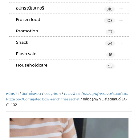
+
อุปกรณ์เบเกอรี่
316
+
Frozen food
103
Promotion
27
+
Snack
64
Flash sale
16
Householdcare
53
หน้าหลัก
/
สินค้าทั้งหมด
/
บรรจุภัณฑ์
/
กล่องพิซซ่า/กล่องลูกฟูก/ซองเฟรนช์ฟรายส์
Pizza box/Corrugated box/French fries sachet
/ กล่องลูกฟูก L สีเรดแคนดี้ JA-
C1-102