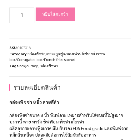
หยิบใส่ตะกร้า
SKU
0107016
Category
กล่องพิซซ่า/กล่องลูกฟูก/ซองเฟรนช์ฟรายส์ Pizza
box/Corrugated box/French fries sachet
Tags
boxjourney
,
กล่องพิซซ่า
รายละเอียดสินค้า
กล่องพิซซ่า 8 นิ้ว ลายสีดำ
กล่องพิซซ่าขนาด 8 นิ้ว พิมพ์ลาย เหมาะสำหรับใส่ขนมที่ไม่สูงมาก
บราวนี่ พาย ทาร์ต ชิฟฟ่อน พิซซ่า เกี๊ยวซ่า
ผลิตจากระดาษฟู้ดเกรด มีใบรับรอง FDA Food grade และพิมพ์จาก
หมึกถั่วเหลือง ปลอดภัยต่อการใช้สัมผัสกับอาหาร