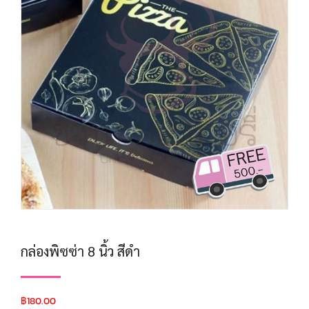
กล่องพิซซ่า 8 นิ้ว สีดำ
฿
180.00