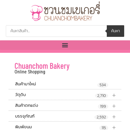
ค้นหา
Chuanchom Bakery
Online Shopping
สินค้ามาใหม่
534
+
วัตุดิบ
2,710
+
สินค้าตกแต่ง
199
+
บรรจุภัณฑ์
2,592
+
พิมพ์ขนม
115