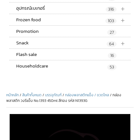
+
อุปกรณ์เบเกอรี่
316
+
Frozen food
103
Promotion
27
+
Snack
64
Flash sale
16
Householdcare
53
หน้าหลัก
/
สินค้าทั้งหมด
/
บรรจุภัณฑ์
/
กล่องพลาสติกแข็ง / ขวดโหล
/ กล่อง
พลาสติก วงรีแข็ง No.1393 450ml สีทอง รหัส N1393G