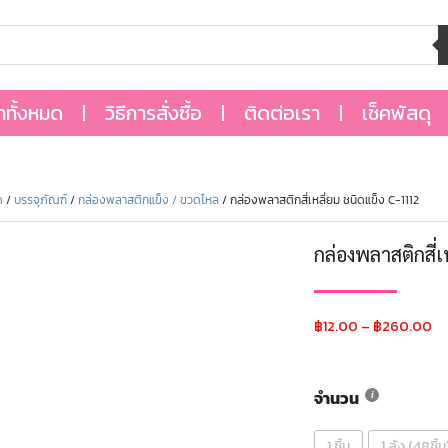
้าทั้งหมด
วิธีการสั่งซื้อ
ติดต่อเรา
เช็คพัสดุ
ด
/
บรรจุภัณฑ์
/
กล่องพลาสติกแข็ง / ขวดโหล
/ กล่องพลาสติกสี่เหลี่ยม ชนิดแข็ง C-1112
กล่องพลาสติกสี่
฿
12.00
–
฿
260.00
จำนวน
1 ชิ้น
1 ลัง (48ชิ้น