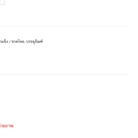
กแข็ง / ขวดโหล
,
บรรจุภัณฑ์
รถ่ายภาพ