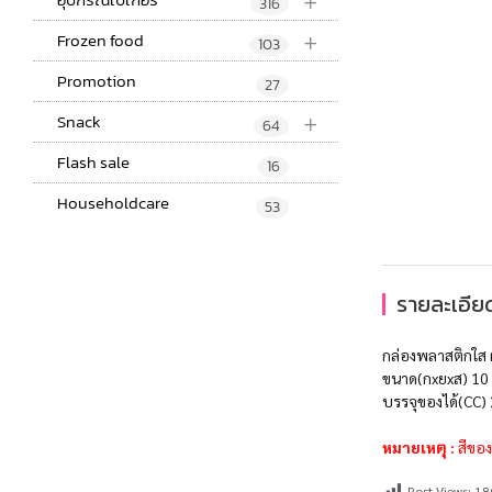
+
316
+
Frozen food
103
Promotion
27
+
Snack
64
Flash sale
16
Householdcare
53
รายละเอียด
กล่องพลาสติกใส
ขนาด(กxยxส) 10 x
บรรจุของได้(CC) 
หมายเหตุ :
สีของ
Post Views:
18