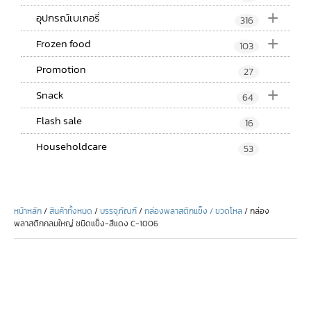
+
อุปกรณ์เบเกอรี่
316
+
Frozen food
103
Promotion
27
+
Snack
64
Flash sale
16
Householdcare
53
หน้าหลัก
/
สินค้าทั้งหมด
/
บรรจุภัณฑ์
/
กล่องพลาสติกแข็ง / ขวดโหล
/ กล่อง
พลาสติกกลมใหญ่ ชนิดแข็ง-สีแดง C-1006