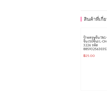
สินค้าที่เกี่
ป้ายตรุษจีน TAG 
จีน (50ชิ้น) L-CH
3226 รหัส
885932563035
฿
25.00