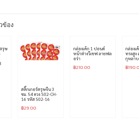
ยวข้อง
ตรุษ
กล่องเค้ก 1 ปอนด์
กล่องเค
-
หน้าต่างวีเชฟ ลายฟล
ทรงสูง 
อร่า
กุหลา
3
฿
210.00
฿
190.
สติ๊กเกอร์ตรุษจีน 3
ซม. 54 ดวง S02-CH-
16 รหัส S02-16
฿
29.00