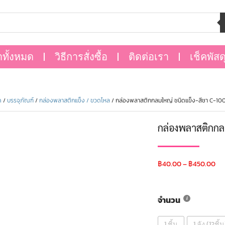
าทั้งหมด
วิธีการสั่งซื้อ
ติดต่อเรา
เช็คพัสด
ด
/
บรรจุภัณฑ์
/
กล่องพลาสติกแข็ง / ขวดโหล
/ กล่องพลาสติกกลมใหญ่ ชนิดแข็ง-สีชา C-10
กล่องพลาสติกกล
฿
40.00
–
฿
450.00
จำนวน
1 ชิ้น
1 ลัง (12ชิ้น