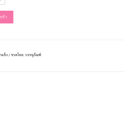
กร้า
กแข็ง / ขวดโหล
,
บรรจุภัณฑ์