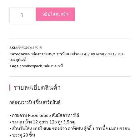
หยิบใส่ตะกร้า
SKU
8859469415915
Categories
กล่องทรงแบน/บราวนี่ /แยมโรล FLAT/BROWNIE/ROLL/BOX
,
บรรจุภัณฑ์
Tags
goodboxpack
,
กล่องบราวนี่
รายละเอียดสินค้า
กล่องบราวนี่ 4 ชิ้น ฮาร์ทมินต์
• กระดาษ Food Grade สัมผัสอาหารได้
• ขนาด กว้าง 12 x ยาว 12 x สูง 3.5 ซม.
• สำหรับใส่เบเกอรี่่ ขนม ของฝาก อาทิเช่น คุ้กกี้ บราวนี่ ขนมอบกรอบ
• บรรจุ 20 ชิ้น