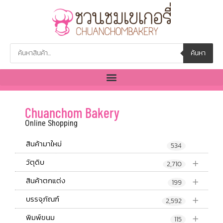
ค้นหา
Chuanchom Bakery
Online Shopping
สินค้ามาใหม่
534
+
วัตุดิบ
2,710
+
สินค้าตกแต่ง
199
+
บรรจุภัณฑ์
2,592
+
พิมพ์ขนม
115