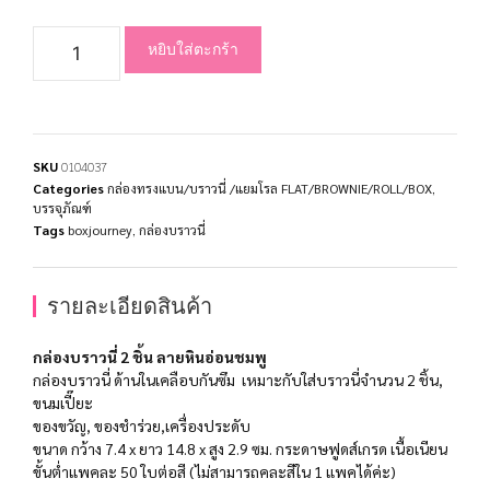
หยิบใส่ตะกร้า
SKU
0104037
Categories
กล่องทรงแบน/บราวนี่ /แยมโรล FLAT/BROWNIE/ROLL/BOX
,
บรรจุภัณฑ์
Tags
boxjourney
,
กล่องบราวนี่
รายละเอียดสินค้า
กล่องบราวนี่ 2 ชิ้น ลายหินอ่อนชมพู
กล่องบราวนี่ ด้านในเคลือบกันซึม เหมาะกับใส่บราวนี่จำนวน 2 ชิ้น,
ขนมเปี๊ยะ
ของขวัญ, ของชำร่วย,เครื่องประดับ
ขนาด กว้าง 7.4 x ยาว 14.8 x สูง 2.9 ซม. กระดาษฟูดส์เกรด เนื้อเนียน
ขั้นต่ำแพคละ 50 ใบต่อสี (ไม่สามารถคละสีใน 1 แพคได้ค่ะ)