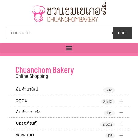
ค้นหา
Chuanchom Bakery
Online Shopping
สินค้ามาใหม่
534
+
วัตุดิบ
2,710
+
สินค้าตกแต่ง
199
+
บรรจุภัณฑ์
2,592
+
พิมพ์ขนม
115