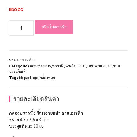
฿
30.00
หยิบใส่ตะกร้า
SKU
PBN3S0610
Categories
กล่องทรงแบน/บราวนี่ /แยมโรล FLAT/BROWNIE/ROLL/BOX
,
บรรจุภัณฑ์
Tags
idopackage
,
กล่องขนม
รายละเอียดสินค้า
กล่องบราวนี่ 1 ชิ้น เจาะหน้า ลายแมวฟ้า
ขนาด 6.5 x 6.5 x 3 cm.
บรรจุแพ็คละ 10 ใบ