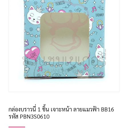
กล่องบราวนี่ 1 ชิ้น เจาะหน้า ลายแมวฟ้า BB16
รหัส PBN3S0610