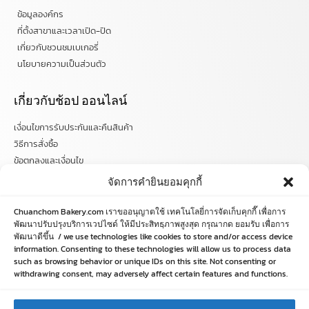
ข้อมูลองค์กร
ที่ตั้งสาขาและเวลาเปิด-ปิด
เกี่ยวกับชวนชมเบเกอรี่
นโยบายความเป็นส่วนตัว
เกี่ยวกับช้อป ออนไลน์
เงื่อนไขการรับประกันและคืนสินค้า
วิธีการสั่งซื้อ
ข้อตกลงและเงื่อนไข
คำถามที่พบบ่อย
จัดการคำยินยอมคุกกี้
ติดตามข่าวสารได้ที่
Chuanchom Bakery.com เราขออนุญาตใช้ เทคโนโลยี่การจัดเก็บคุกกี๊ เพื่อการ
พัฒนาปรับปรุงบริการเวปไซด์ ให้มีประสิทธฺภาพสูงสุด กรุณากด ยอมรับ เพื่อการ
พัฒนาดีขึ้น / we use technologies like cookies to store and/or access device
chuanchombakery
information. Consenting to these technologies will allow us to process data
chuanchombakery
such as browsing behavior or unique IDs on this site. Not consenting or
www.chuanchombakery.com
withdrawing consent, may adversely affect certain features and functions.
ติดต่อสอบถาม