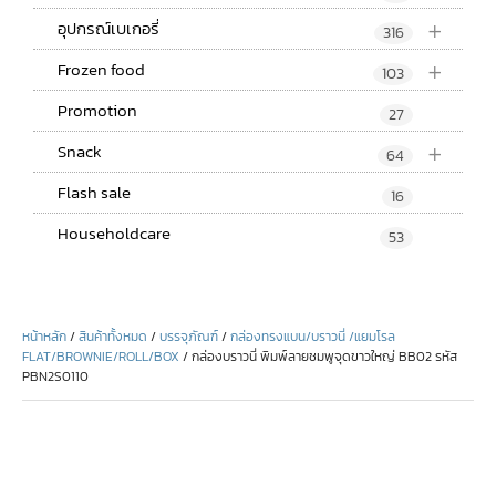
+
อุปกรณ์เบเกอรี่
316
+
Frozen food
103
Promotion
27
+
Snack
64
Flash sale
16
Householdcare
53
หน้าหลัก
/
สินค้าทั้งหมด
/
บรรจุภัณฑ์
/
กล่องทรงแบน/บราวนี่ /แยมโรล
FLAT/BROWNIE/ROLL/BOX
/ กล่องบราวนี่ พิมพ์ลายชมพูจุดขาวใหญ่ BB02 รหัส
PBN2S0110