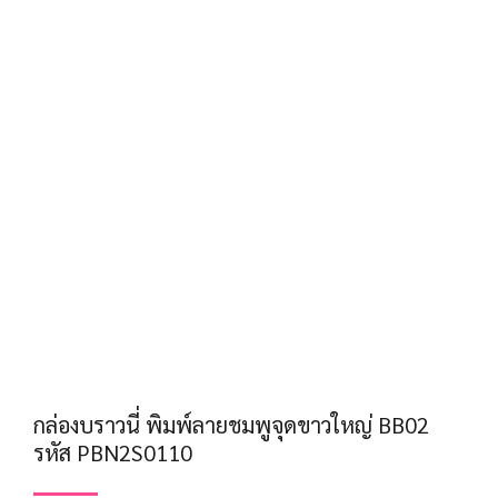
กล่องบราวนี่ พิมพ์ลายชมพูจุดขาวใหญ่ BB02
รหัส PBN2S0110