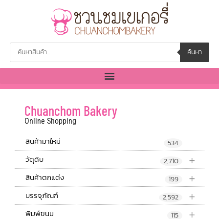
ค้นหา
Chuanchom Bakery
Online Shopping
สินค้ามาใหม่
534
+
วัตุดิบ
2,710
+
สินค้าตกแต่ง
199
+
บรรจุภัณฑ์
2,592
+
พิมพ์ขนม
115