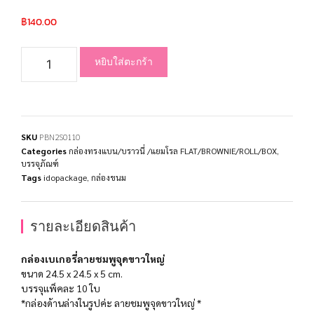
฿
140.00
หยิบใส่ตะกร้า
SKU
PBN2S0110
Categories
กล่องทรงแบน/บราวนี่ /แยมโรล FLAT/BROWNIE/ROLL/BOX
,
บรรจุภัณฑ์
Tags
idopackage
,
กล่องขนม
รายละเอียดสินค้า
กล่องเบเกอรี่ลายชมพูจุดขาวใหญ่
ขนาด 24.5 x 24.5 x 5 cm.
บรรจุแพ็คละ 10 ใบ
*กล่องด้านล่างในรูปค่ะ ลายชมพูจุดขาวใหญ่ *