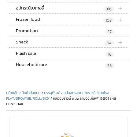
+
อุปกรณ์เบเกอรี่
316
+
Frozen food
103
Promotion
27
+
Snack
64
Flash sale
16
Householdcare
53
หน้าหลัก
/
สินค้าทั้งหมด
/
บรรจุภัณฑ์
/
กล่องทรงแบน/บราวนี่ /แยมโรล
FLAT/BROWNIE/ROLL/BOX
/ กล่องบราวนี่ พิมพ์ลายจังเกิ้ลฟ้า BB01 รหัส
PBN1S0410