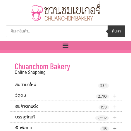
ค้นหา
Chuanchom Bakery
Online Shopping
สินค้ามาใหม่
534
+
วัตุดิบ
2,710
+
สินค้าตกแต่ง
199
+
บรรจุภัณฑ์
2,592
+
พิมพ์ขนม
115