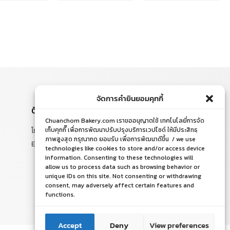
จัดการคำยินยอมคุกกี้
ติดต่อสอบถาม
Chuanchom Bakery.com เราขออนุญาตใช้ เทคโนโลยี่การจัด
โทร. 065-526-2325, 02 519 8212
เก็บคุกกี๊ เพื่อการพัฒนาปรับปรุงบริการเวปไซด์ ให้มีประสิทธฺ
ภาพสูงสุด กรุณากด ยอมรับ เพื่อการพัฒนาดีขึ้น / we use
E-mail : chuanchom.bakery@gmail.com
technologies like cookies to store and/or access device
information. Consenting to these technologies will
allow us to process data such as browsing behavior or
unique IDs on this site. Not consenting or withdrawing
consent, may adversely affect certain features and
functions.
ติดต่อเรา
ติดต่อเรา
Accept
Deny
View preferences