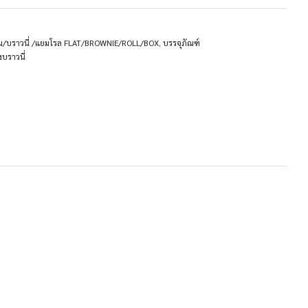
น/บราวนี่ /แยมโรล FLAT/BROWNIE/ROLL/BOX
,
บรรจุภัณฑ์
งบราวนี่