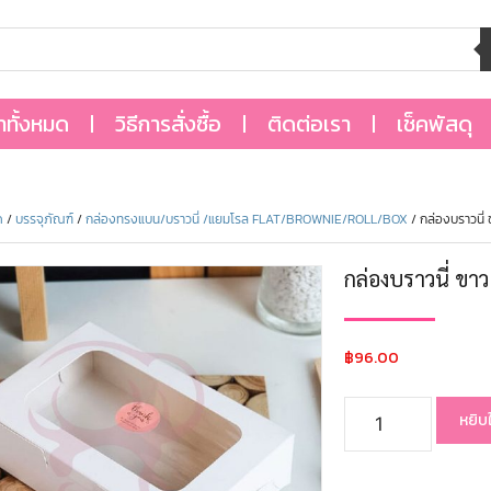
้าทั้งหมด
วิธีการสั่งซื้อ
ติดต่อเรา
เช็คพัสดุ
ด
/
บรรจุภัณฑ์
/
กล่องทรงแบน/บราวนี่ /แยมโรล FLAT/BROWNIE/ROLL/BOX
/ กล่องบราวนี่
กล่องบราวนี่ ขา
฿
96.00
หยิบ