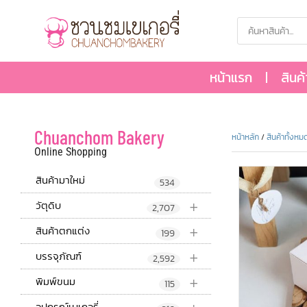
หน้าแรก
สินค
Chuanchom Bakery
หน้าหลัก
/
สินค้าทั้งหม
Online Shopping
สินค้ามาใหม่
534
+
วัตุดิบ
2,707
+
สินค้าตกแต่ง
199
+
บรรจุภัณฑ์
2,592
+
พิมพ์ขนม
115
อุปกรณ์เบเกอรี่