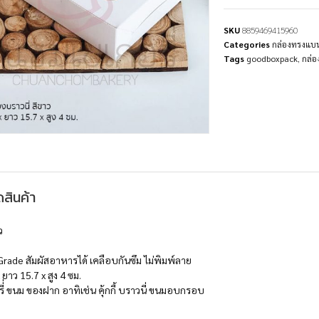
SKU
8859469415960
Categories
กล่องทรงแบ
Tags
goodboxpack
,
กล่อ
สินค้า
ว
ade สัมผัสอาหารได้ เคลือบกันซึม ไม่พิมพ์ลาย
 ยาว 15.7 x สูง 4 ซม.
ี่่ ขนม ของฝาก อาทิเช่น คุ้กกี้ บราวนี่ ขนมอบกรอบ