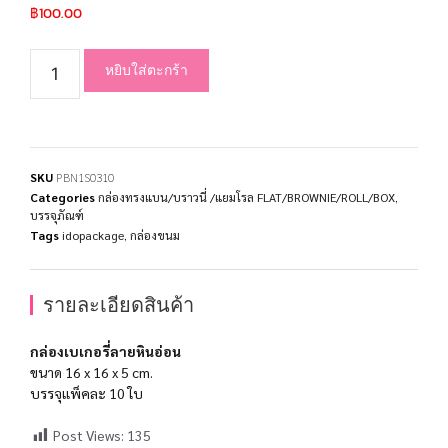
฿
100.00
หยิบใส่ตะกร้า
SKU
PBN1S0310
Categories
กล่องทรงแบน/บราวนี่ /แยมโรล FLAT/BROWNIE/ROLL/BOX
,
บรรจุภัณฑ์
Tags
idopackage
,
กล่องขนม
รายละเอียดสินค้า
กล่องเบเกอรี่ลายหินอ่อน
ขนาด 16 x 16 x 5 cm.
บรรจุแพ็คละ 10 ใบ
Post Views:
135