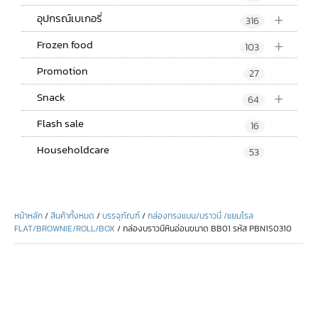
+
อุปกรณ์เบเกอรี่
316
+
Frozen food
103
Promotion
27
+
Snack
64
Flash sale
16
Householdcare
53
หน้าหลัก
/
สินค้าทั้งหมด
/
บรรจุภัณฑ์
/
กล่องทรงแบน/บราวนี่ /แยมโรล
FLAT/BROWNIE/ROLL/BOX
/ กล่องบราวนีหินอ่อนขนาด BB01 รหัส PBN1S0310