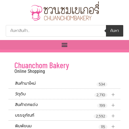
ค้นหา
Chuanchom Bakery
Online Shopping
สินค้ามาใหม่
534
+
วัตุดิบ
2,710
+
สินค้าตกแต่ง
199
+
บรรจุภัณฑ์
2,592
+
พิมพ์ขนม
115