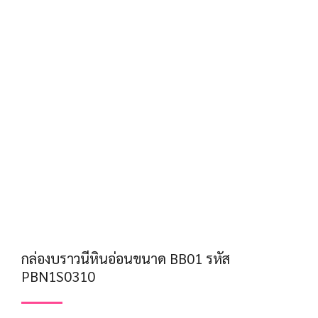
กล่องบราวนีหินอ่อนขนาด BB01 รหัส
PBN1S0310