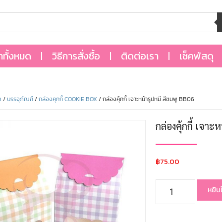
้าทั้งหมด
วิธีการสั่งซื้อ
ติดต่อเรา
เช็คพัสดุ
ด
/
บรรจุภัณฑ์
/
กล่องคุกกี้ COOKIE BOX
/ กล่องคุ้กกี้ เจาะหน้ารูปหมี สีชมพู BB06
กล่องคุ้กกี้ เจา
฿
75.00
หยิบ