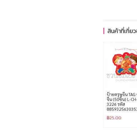
สินค้าที่เกี่ย
ป้ายตรุษจีน TAG 
จีน (50ชิ้น) L-CH
3226 รหัส
885932563035
฿
25.00