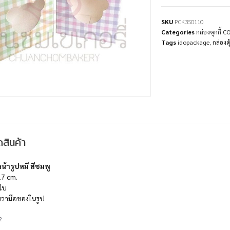
SKU
PCK3S0110
Categories
กล่องคุกกี้ 
Tags
idopackage
,
กล่องคุ้
สินค้า
หน้ารูปหมี สีชมพู
17 cm.
ใบ
ขวามือของในรูป
2