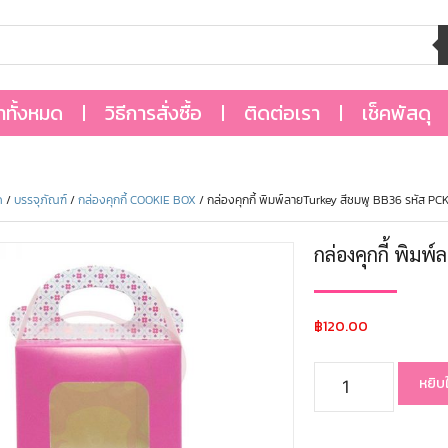
้าทั้งหมด
วิธีการสั่งซื้อ
ติดต่อเรา
เช็คพัสดุ
ด
/
บรรจุภัณฑ์
/
กล่องคุกกี้ COOKIE BOX
/ กล่องคุกกี้ พิมพ์ลายTurkey สีชมพู BB36 รหัส P
กล่องคุกกี้ พิม
฿
120.00
หยิบ