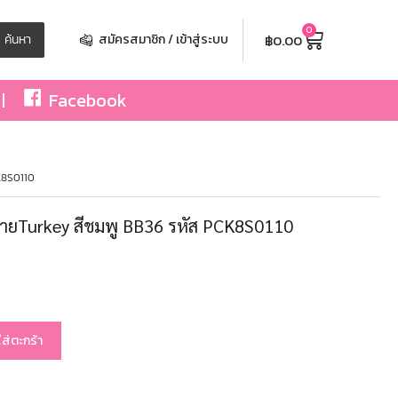
0
฿
0.00
ค้นหา
สมัครสมาชิก / เข้าสู่ระบบ
Facebook
CK8S0110
พ์ลายTurkey สีชมพู BB36 รหัส PCK8S0110
ใส่ตะกร้า