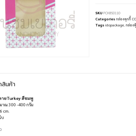
SKU
PCK8S0110
Categories
กล่องคุกกี้ 
Tags
idopackage
,
กล่องคุ้
สินค้า
พ์ลายTurkey สีชมพู
ะมาณ 300 -400 กรัม
6 cm.
ใบ
0