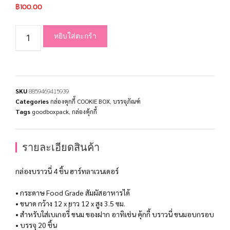
฿
100.00
หยิบใส่ตะกร้า
SKU
8859469415939
Categories
กล่องคุกกี้ COOKIE BOX
,
บรรจุภัณฑ์
Tags
goodboxpack
,
กล่องคุ้กกี้
รายละเอียดสินค้า
กล่องบราวนี่ 4 ชิ้น ฮาร์ทลาเวนเดอร์
• กระดาษ Food Grade สัมผัสอาหารได้
• ขนาด กว้าง 12 x ยาว 12 x สูง 3.5 ซม.
• สำหรับใส่เบเกอรี่่ ขนม ของฝาก อาทิเช่น คุ้กกี้ บราวนี่ ขนมอบกรอบ
• บรรจุ 20 ชิ้น