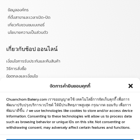
ข้อมูลองค์กร
ที่ตั้งสาขาและเวลาเปิด-ปิด
เกี่ยวกับชวนชมเบเกอรี่
นโยบายความเป็นส่วนตัว
เกี่ยวกับช้อป ออนไลน์
เงื่อนไขการรับประกันและคืนสินค้า
วิธีการสั่งซื้อ
ข้อตกลงและเงื่อนไข
คำถามที่พบบ่อย
จัดการคำยินยอมคุกกี้
ติดตามข่าวสารได้ที่
Chuanchom Bakery.com เราขออนุญาตใช้ เทคโนโลยี่การจัดเก็บคุกกี๊ เพื่อการ
พัฒนาปรับปรุงบริการเวปไซด์ ให้มีประสิทธฺภาพสูงสุด กรุณากด ยอมรับ เพื่อการ
พัฒนาดีขึ้น / we use technologies like cookies to store and/or access device
chuanchombakery
information. Consenting to these technologies will allow us to process data
chuanchombakery
such as browsing behavior or unique IDs on this site. Not consenting or
www.chuanchombakery.com
withdrawing consent, may adversely affect certain features and functions.