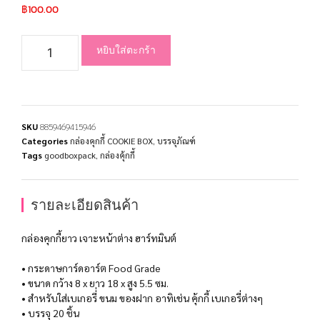
฿
100.00
หยิบใส่ตะกร้า
SKU
8859469415946
Categories
กล่องคุกกี้ COOKIE BOX
,
บรรจุภัณฑ์
Tags
goodboxpack
,
กล่องคุ้กกี้
รายละเอียดสินค้า
กล่องคุกกี้ยาว เจาะหน้าต่าง ฮาร์ทมินต์
• กระดาษการ์ดอาร์ต Food Grade
• ขนาด กว้าง 8 x ยาว 18 x สูง 5.5 ซม.
• สำหรับใส่เบเกอรี่่ ขนม ของฝาก อาทิเช่น คุ้กกี้ เบเกอรี่ต่างๆ
• บรรจุ 20 ชิ้น