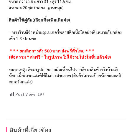
ขนาด กว้าง 26 x ยาว 31 x สูง 11.5 ซม.
แพคละ 20 ชุด (กล่อง+ฐานหลุม)
สินค้าใช้คู่กัน(เลือกซื้อเพิ่มเติมค่ะ)
– ทางร้านมีจำหน่ายถุงเบเกอรี่พลาสติกเนื้อใสอย่างดี เหมาะกับกล่อง
เค้ก 1-3 ปอนค่ะ
* * * ยกเลิกการสั่ง 500 บาท ส่งฟรีทั่วไทย * * *
(ข้อความ ” ส่งฟรี ” ในรูปภาพ ไม่ได้ร่วมโปรโมชั่นแล้วค่ะ)
หมายเหตุ : สีของรูปถ่ายอาจผิดเพี้ยนไปจากสีของสินค้าจริงบ้างเล็ก
น้อย เนื่องจากแสงที่ใช้ในการถ่ายภาพ (สินค้าไม่รวมป้ายห้อยและสติ
กเกอร์ตกแต่ง)
Post Views:
197
สินค้าที่เกี่ยวข้อง