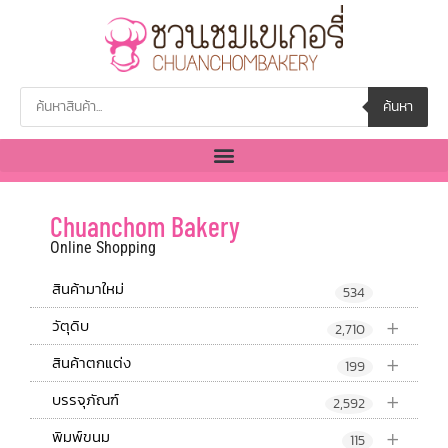
ค้นหา
Chuanchom Bakery
Online Shopping
สินค้ามาใหม่
534
+
วัตุดิบ
2,710
+
สินค้าตกแต่ง
199
+
บรรจุภัณฑ์
2,592
+
พิมพ์ขนม
115