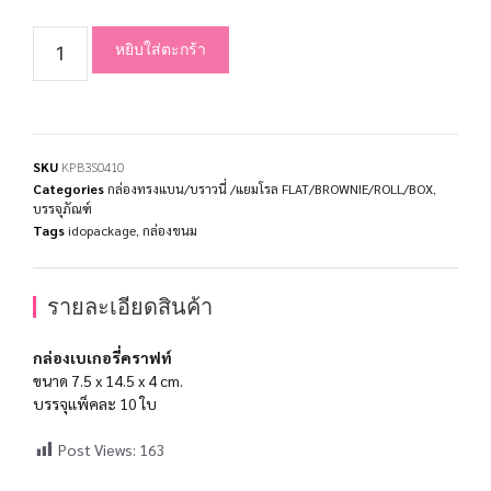
หยิบใส่ตะกร้า
SKU
KPB3S0410
Categories
กล่องทรงแบน/บราวนี่ /แยมโรล FLAT/BROWNIE/ROLL/BOX
,
บรรจุภัณฑ์
Tags
idopackage
,
กล่องขนม
รายละเอียดสินค้า
กล่องเบเกอรี่คราฟท์
ขนาด 7.5 x 14.5 x 4 cm.
บรรจุแพ็คละ 10 ใบ
Post Views:
163