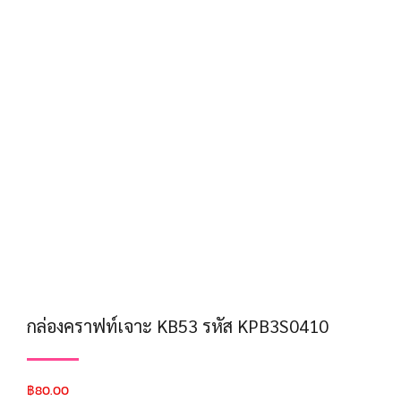
กล่องคราฟท์เจาะ KB53 รหัส KPB3S0410
฿
80.00