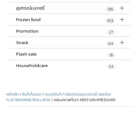
+
อุปกรณ์เบเกอรี่
316
+
Frozen food
103
Promotion
27
+
Snack
64
Flash sale
16
Householdcare
53
หน้าหลัก
/
สินค้าทั้งหมด
/
บรรจุภัณฑ์
/
กล่องทรงแบน/บราวนี่ /แยมโรล
FLAT/BROWNIE/ROLL/BOX
/ กล่องคราฟท์เจาะ KB53 รหัส KPB3S0410