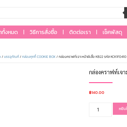
้าทั้งหมด
วิธีการสั่งซื้อ
ติดต่อเรา
เช็คพัสดุ
ด
/
บรรจุภัณฑ์
/
กล่องคุกกี้ COOKIE BOX
/ กล่องคราฟท์เจาะหน้าผีเสื้อ KB22 รหัส KCK1F0410
กล่องคราฟท์เจา
฿
140.00
หยิบ