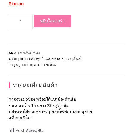
฿
130.00
หยิบใส่ตะกร้า
SKU
8859469416943
Categories
กล่องคุกกี้ COOKIE BOX
,
บรรจุภัณฑ์
Tags
goodboxpack
,
กล่องขนม
รายละเอียดสินค้า
กล่องขนม6ช่อง พร้อมไส้แบ่งช่องด้านใน
• ขนาด กว้าง 15 x ยาว 23 x สูง 5 ซม.
• สำหรับใส่ขนม ของขวัญ ของกิ๊ฟช็อปน่ารักๆ ฯลฯ
แพ็คละ 5 ใบ”
Post Views:
403