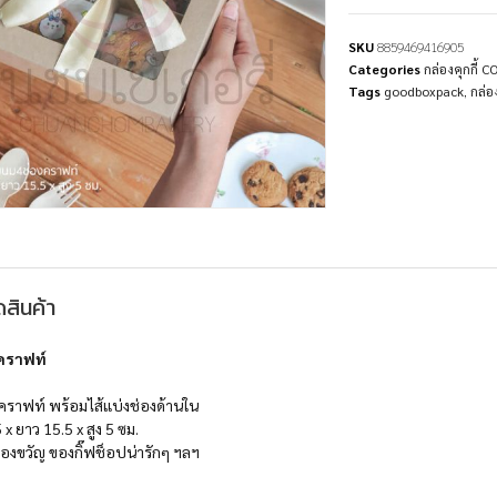
SKU
8859469416905
Categories
กล่องคุกกี้ 
Tags
goodboxpack
,
กล่
สินค้า
คราฟท์
คราฟท์ พร้อมไส้แบ่งช่องด้านใน
 x ยาว 15.5 x สูง 5 ซม.
องขวัญ ของกิ๊ฟช็อปน่ารักๆ ฯลฯ