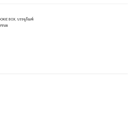
COOKIE BOX
,
บรรจุภัณฑ์
องขนม