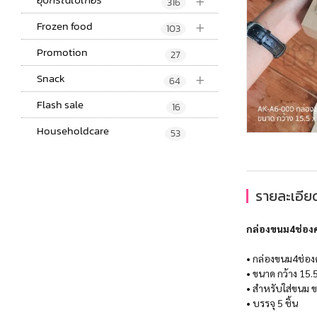
+
316
+
Frozen food
103
Promotion
27
+
Snack
64
Flash sale
16
Householdcare
53
รายละเอียด
กล่องขนม4ช่อง
• กล่องขนม4ช่อง
• ขนาด กว้าง 15.5
• สำหรับใส่ขนม ข
• บรรจุ 5 ชิ้น