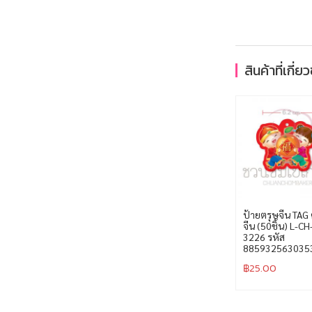
สินค้าที่เกี่ย
ป้ายตรุษจีน TAG 
จีน (50ชิ้น) L-CH
3226 รหัส
885932563035
฿
25.00