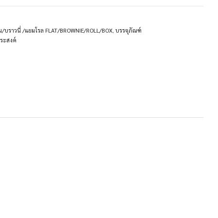
น/บราวนี่ /แยมโรล FLAT/BROWNIE/ROLL/BOX
,
บรรจุภัณฑ์
ระสงค์