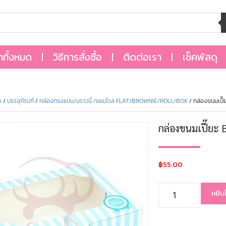
้าทั้งหมด
วิธีการสั่งซื้อ
ติดต่อเรา
เช็คพัสดุ
ด
/
บรรจุภัณฑ์
/
กล่องทรงแบน/บราวนี่ /แยมโรล FLAT/BROWNIE/ROLL/BOX
/ กล่องขนมเปี๊
กล่องขนมเปี๊ยะ 
฿
55.00
หยิบ