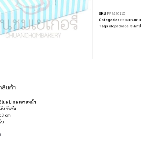
SKU
PPB1S0110
Categories
กล่องทรงแบ
Tags
idopackage
,
อเนกป
สินค้า
Blue Line เจาะหน้า
ัน กันซึม
x 3 cm.
ใบ
2