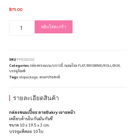
฿
75.00
หยิบใส่ตะกร้า
SKU
PPB2S0310
Categories
กล่องทรงแบน/บราวนี่ /แยมโรล FLAT/BROWNIE/ROLL/BOX
,
บรรจุภัณฑ์
Tags
idopackage
,
อเนกประสงค์
รายละเอียดสินค้า
กล่องขนมเปี๊ยะ ลายBakry เจาะหน้า
เคลือบด้านใน กันมัน กันซึ
ขนาด 10 x 19.5 x 3 cm.
บรรจุแพ็คละ 10 ใบ