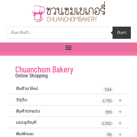
ค้นหา
Chuanchom Bakery
Online Shopping
สินค้ามาใหม่
534
+
วัตุดิบ
2,710
+
สินค้าตกแต่ง
199
+
บรรจุภัณฑ์
2,592
+
พิมพ์ขนม
115