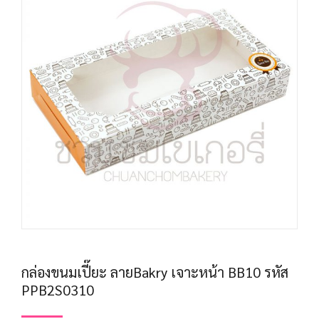
กล่องขนมเปี๊ยะ ลายBakry เจาะหน้า BB10 รหัส
PPB2S0310