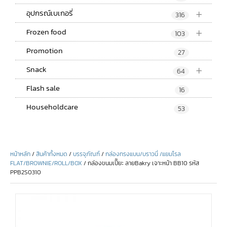
+
อุปกรณ์เบเกอรี่
316
+
Frozen food
103
Promotion
27
+
Snack
64
Flash sale
16
Householdcare
53
หน้าหลัก
/
สินค้าทั้งหมด
/
บรรจุภัณฑ์
/
กล่องทรงแบน/บราวนี่ /แยมโรล
FLAT/BROWNIE/ROLL/BOX
/ กล่องขนมเปี๊ยะ ลายBakry เจาะหน้า BB10 รหัส
PPB2S0310