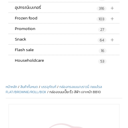
+
อุปกรณ์เบเกอรี่
316
+
Frozen food
103
Promotion
27
+
Snack
64
Flash sale
16
Householdcare
53
หน้าหลัก
/
สินค้าทั้งหมด
/
บรรจุภัณฑ์
/
กล่องทรงแบน/บราวนี่ /แยมโรล
FLAT/BROWNIE/ROLL/BOX
/ กล่องขนมเปี๊ยะริ้ว สีฟ้า เจาะหน้า BB10