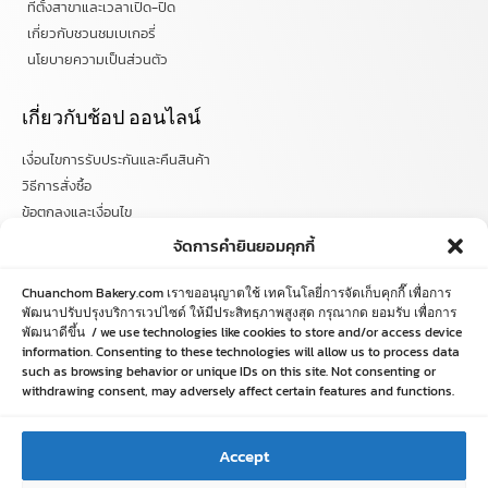
ที่ตั้งสาขาและเวลาเปิด-ปิด
เกี่ยวกับชวนชมเบเกอรี่
นโยบายความเป็นส่วนตัว
เกี่ยวกับช้อป ออนไลน์
เงื่อนไขการรับประกันและคืนสินค้า
วิธีการสั่งซื้อ
ข้อตกลงและเงื่อนไข
คำถามที่พบบ่อย
จัดการคำยินยอมคุกกี้
ติดตามข่าวสารได้ที่
Chuanchom Bakery.com เราขออนุญาตใช้ เทคโนโลยี่การจัดเก็บคุกกี๊ เพื่อการ
พัฒนาปรับปรุงบริการเวปไซด์ ให้มีประสิทธฺภาพสูงสุด กรุณากด ยอมรับ เพื่อการ
พัฒนาดีขึ้น / we use technologies like cookies to store and/or access device
chuanchombakery
information. Consenting to these technologies will allow us to process data
chuanchombakery
such as browsing behavior or unique IDs on this site. Not consenting or
www.chuanchombakery.com
withdrawing consent, may adversely affect certain features and functions.
ติดต่อสอบถาม
Accept
โทร. 065-526-2325, 02 519 8212