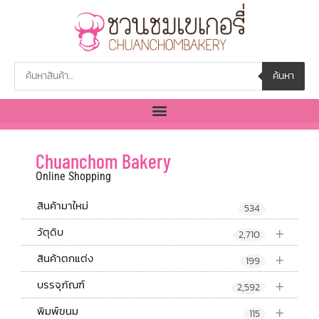
ค้นหา
Chuanchom Bakery
Online Shopping
สินค้ามาใหม่
534
+
วัตุดิบ
2,710
+
สินค้าตกแต่ง
199
+
บรรจุภัณฑ์
2,592
+
พิมพ์ขนม
115